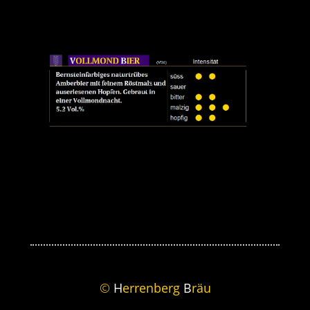
©
H
errenberg
B
räu